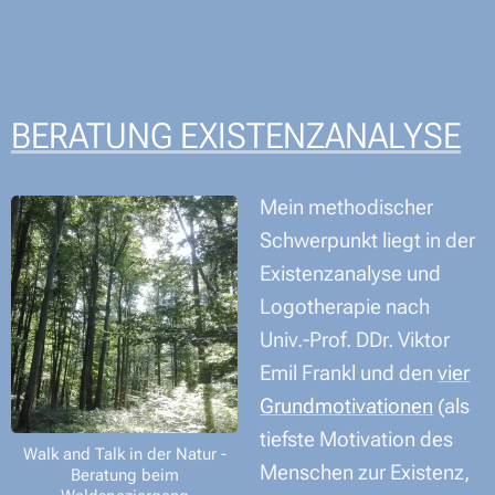
BERATUNG EXISTENZANALYSE
Mein methodischer
Schwerpunkt liegt in der
Existenzanalyse und
Logotherapie nach
Univ.-Prof. DDr. Viktor
Emil Frankl und den
vier
Grundmotivationen
(als
tiefste Motivation des
Walk and Talk in der Natur -
Menschen zur Existenz,
Beratung beim