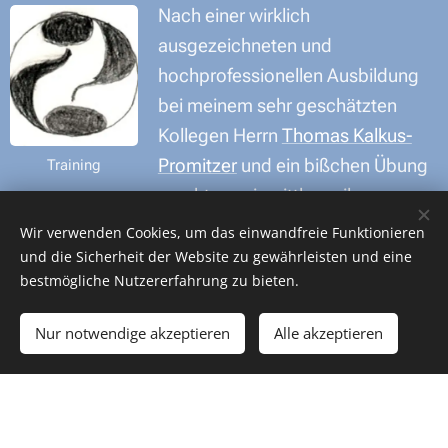
Nach einer wirklich
ausgezeichneten und
hochprofessionellen Ausbildung
bei meinem sehr geschätzten
Kollegen Herrn
Thomas Kalkus-
Promitzer
und ein bißchen Übung
Training
macht es mir mittlerweile sogar
großen Spaß, Inhalte an eine große Gruppe zu
Wir verwenden Cookies, um das einwandfreie Funktionieren
vermitteln oder Workshops zu leiten - und Sie
und die Sicherheit der Website zu gewährleisten und eine
bestmögliche Nutzererfahrung zu bieten.
können das auch!
Beim Coaching in allen anderen Belangen kann ich
Nur notwendige akzeptieren
Alle akzeptieren
auf systemische und existenzanalytische Methoden
zurückgreifen, von den klassischen bis zu den etwas
unkonventionellen, da ich immer jene Werkzeuge