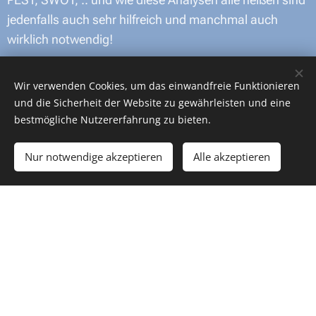
jedenfalls auch sehr hilfreich und manchmal auch
wirklich notwendig!
Anhand dieser Analysen werden strategisch die
Wir verwenden Cookies, um das einwandfreie Funktionieren
Stärken und Schwächen (des Unternehmens) und
und die Sicherheit der Website zu gewährleisten und eine
mögliche Chancen und Gefahren durch die Konkurrenz
bestmögliche Nutzererfahrung zu bieten.
ermittelt.
Nur notwendige akzeptieren
Alle akzeptieren
Und sie haben alle etwas gemeinsam:
Sie gehen alleine von der Sichtweise des
Unternehmens bzw der Unternehmer*innen aus!