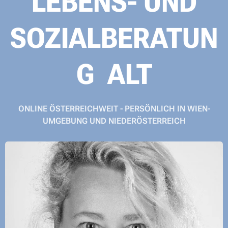
LEBENS- UND
SOZIALBERATUN
G ALT
ONLINE ÖSTERREICHWEIT - PERSÖNLICH IN WIEN-
UMGEBUNG UND NIEDERÖSTERREICH