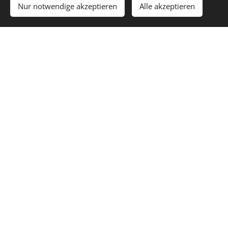
Nur notwendige akzeptieren
Alle akzeptieren
Für mich waren
Einzelselbsterfahrung
und
Supervision Wegweiser
und
wertvolle Begleitung
durch die doch lange Fortbildung in meine eigene
Selbständigkeit, und dafür bin ich sehr
dankbar
!
Kollegialer Rahmen und klare
Struktur
Als Kolleg:innen auf Augenhöhe arbeite ich mit Ihnen: