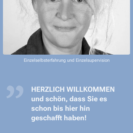
Einzelselbsterfahrung und Einzelsupervision
HERZLICH WILLKOMMEN
und schön, dass Sie es
schon bis hier hin
geschafft haben!