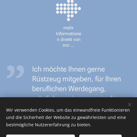
mehr
Informatione
n direkt von
mir ...
Ich möchte Ihnen gerne
Rüstzeug mitgeben, für Ihren
beruflichen Werdegang,
möglicherweise sogar in die
Selbständigkeit, aber auch
Wir verwenden Cookies, um das einwandfreie Funktionieren
für Sie ganz privat. Persönlich
und die Sicherheit der Website zu gewährleisten und eine
bestmögliche Nutzererfahrung zu bieten.
und online.