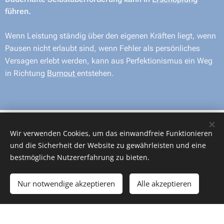
führen.
Wenn Leistung ständig über den eigenen Kräften liegt, wenn
Pausen nicht erlaubt sind, wenn Fehler als persönliches
Versagen erlebt werden, kann aus Perfektionismus ein Weg
in Richtung
Burnout
entstehen.
Wir verwenden Cookies, um das einwandfreie Funktionieren
und die Sicherheit der Website zu gewährleisten und eine
bestmögliche Nutzererfahrung zu bieten.
Woran erkennen Sie
ungesunden
Nur notwendige akzeptieren
Alle akzeptieren
Perfektionismus?