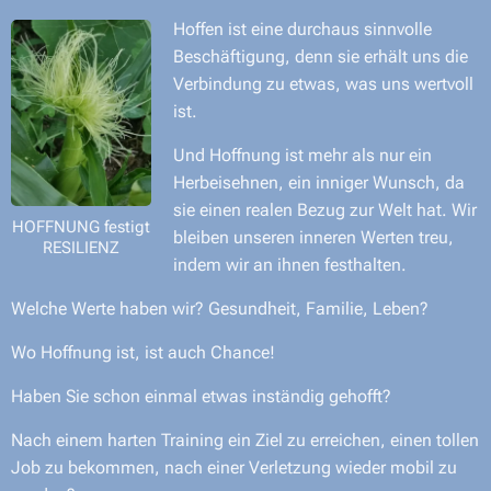
Hoffen ist eine durchaus sinnvolle
Beschäftigung, denn sie erhält uns die
Verbindung zu etwas, was uns wertvoll
ist.
Und Hoffnung ist mehr als nur ein
Herbeisehnen, ein inniger Wunsch, da
sie einen realen Bezug zur Welt hat. Wir
HOFFNUNG festigt
bleiben unseren inneren Werten treu,
RESILIENZ
indem wir an ihnen festhalten.
Welche Werte haben wir? Gesundheit, Familie, Leben?
Wo Hoffnung ist, ist auch Chance!
Haben Sie schon einmal etwas inständig gehofft?
Nach einem harten Training ein Ziel zu erreichen, einen tollen
Job zu bekommen, nach einer Verletzung wieder mobil zu