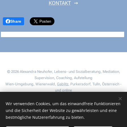
KONTAKT
Share
© 2026 Alexandra Neuhofer, Lebens- und Sozialberatung, Mediation,
Supervision, Coaching, Aufstellung
Wien-Umgebung, Wienerwald,
Gablitz
, Purkersdorf, Tulln, Österreich -
und online
Wir verwenden Cookies, um das einwandfreie Funktionieren
"Nicht das Problem macht die Schwierigkeiten, sondern unsere
und die Sicherheit der Website zu gewährleisten und eine
Sichtweise.
" (
Univ.-Prof. DDr. Viktor Emil Frankl
)
bestmögliche Nutzererfahrung zu bieten.