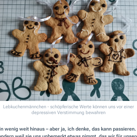
Lebkuchenmännchen - schöpferische Werte können uns vor einer
depressiven Verstimmung bewahren
ein wenig weit hinaus – aber ja, ich denke, das kann passieren.
 sondern weil sie uns unbemerkt etwas nimmt, das wir für unse