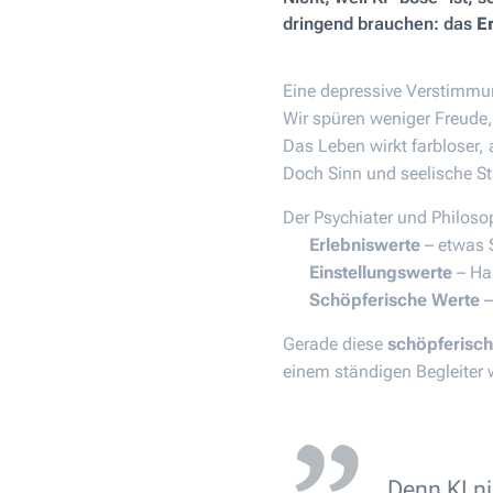
dringend brauchen: das
E
Eine depressive Verstimmung
Wir spüren weniger Freude, 
Das Leben wirkt farbloser,
Doch Sinn und seelische St
Der Psychiater und Philos
🌿
Erlebniswerte
– etwas 
🌿
Einstellungswerte
– Hal
🌿
Schöpferische Werte
–
Gerade diese
schöpferisc
einem ständigen Begleiter 
Denn KI n