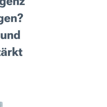
igenz
gen?
 und
tärkt