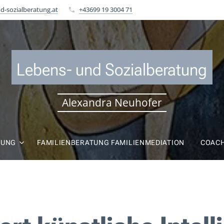
d-sozialberatung.at
+43699 19 3004 71
Lebens- und Sozialb
eratung
Alexandra Neuhofer
TUNG
FAMILIENBERATUNG FAMILIENMEDIATION
COAC