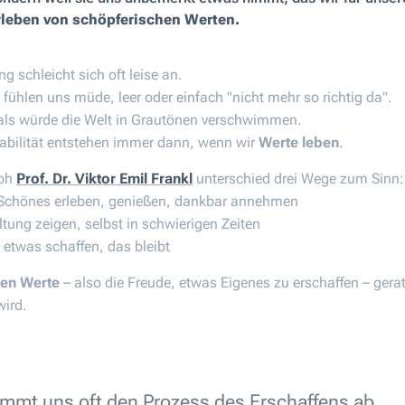
rleben von schöpferischen Werten.
 schleicht sich oft leise an.
fühlen uns müde, leer oder einfach "nicht mehr so richtig da".
 als würde die Welt in Grautönen verschwimmen.
abilität entstehen immer dann, wenn wir
Werte leben
.
oph
Prof. Dr. Viktor Emil Frankl
unterschied drei Wege zum Sinn:
Schönes erleben, genießen, dankbar annehmen
tung zeigen, selbst in schwierigen Zeiten
 etwas schaffen, das bleibt
hen Werte
– also die Freude, etwas Eigenes zu erschaffen – gera
wird.
immt uns oft den Prozess des Erschaffens ab.