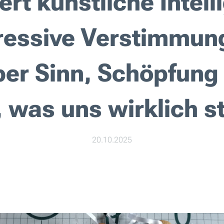
ert künstliche Intell
ressive Verstimmun
ber Sinn, Schöpfung
 was uns wirklich s
20.10.2025