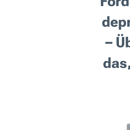
Förd
dep
– Ü
das,